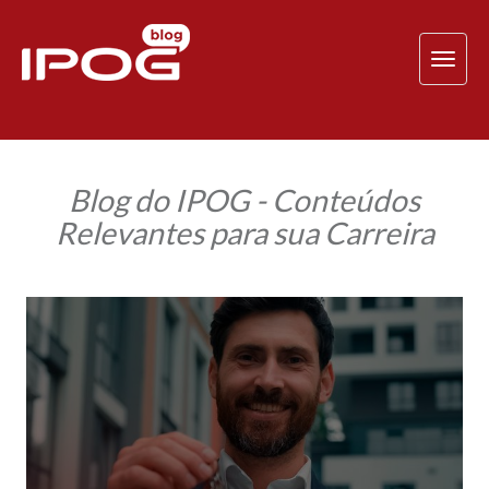
TOG
NAV
Blog do IPOG - Conteúdos
Relevantes para sua Carreira
MBA
em
Incorporações
e
Negócios
Imobiliários:
prepare-
se
com
inteligência
para
a