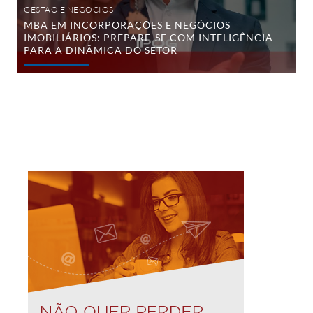
dinâmica
GESTÃO E NEGÓCIOS
do
MBA EM INCORPORAÇÕES E NEGÓCIOS
setor
IMOBILIÁRIOS: PREPARE-SE COM INTELIGÊNCIA
PARA A DINÂMICA DO SETOR