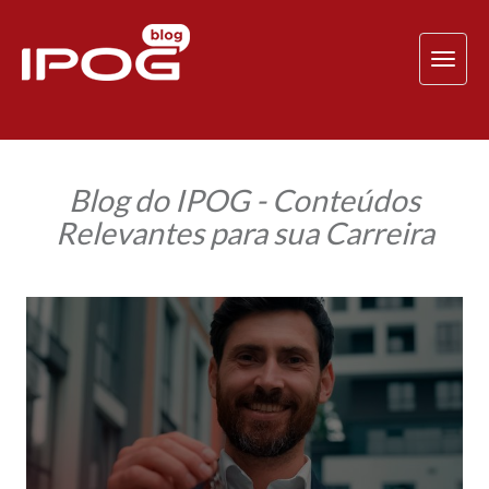
TOG
NAV
Blog do IPOG - Conteúdos
Relevantes para sua Carreira
MBA
em
Incorporações
e
Negócios
Imobiliários:
prepare-
se
com
inteligência
para
a