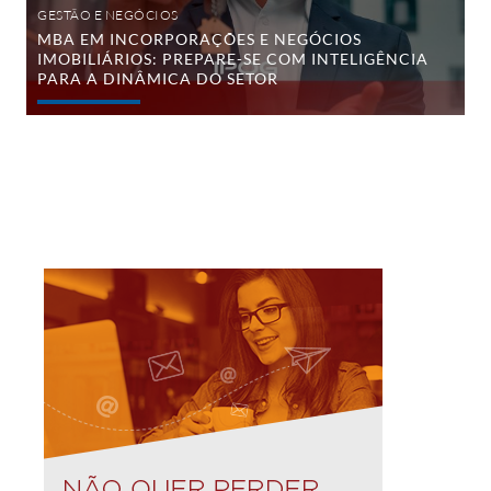
dinâmica
GESTÃO E NEGÓCIOS
do
MBA EM INCORPORAÇÕES E NEGÓCIOS
setor
IMOBILIÁRIOS: PREPARE-SE COM INTELIGÊNCIA
PARA A DINÂMICA DO SETOR