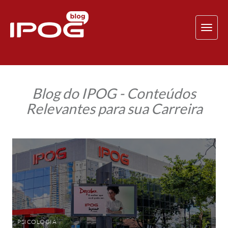
TOG
NAV
Blog do IPOG - Conteúdos
Relevantes para sua Carreira
Gestão
de
Recursos
Humanos
do
IPOG
conquista
nota
máxima
no
MEC
PSICOLOGIA