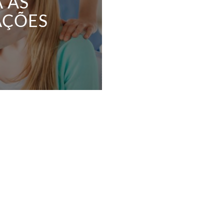
 AS
AÇÕES