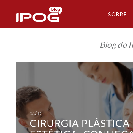
SOBRE
Blog do 
Cirurgia
plástica
estética:
conheça
as
principais
orientações
preventivas
SAÚDE
CIRURGIA PLÁSTICA