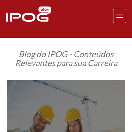
TOG
NAV
Blog do IPOG - Conteúdos
Relevantes para sua Carreira
Professora
do
IPOG
participa
da
criação
da
Primeira
Norma
Brasileira
de
Elaboração