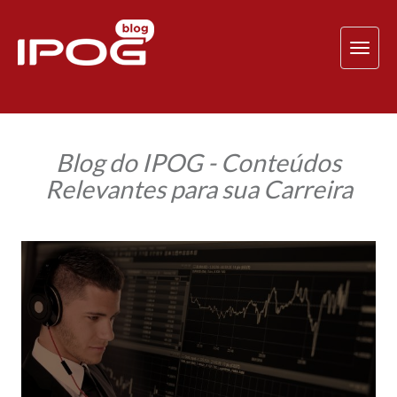
TOG
NAV
Blog do IPOG - Conteúdos
Relevantes para sua Carreira
Data
Mining:
Garimpando
valiosas
informações
em
meio
a
inúmeros
dados