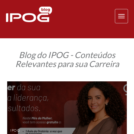
TOG
NAV
Blog do IPOG - Conteúdos
Relevantes para sua Carreira
IPOG
oferece
aulas
gratuitas
de
oratória
e
branding
pessoal
no
Mês
IPOG
da