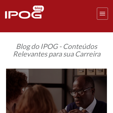
TOG
NAV
Blog do IPOG - Conteúdos
Relevantes para sua Carreira
Psicologia
investigativa:
como
é
o
trabalho
do
psicólogo
forense?