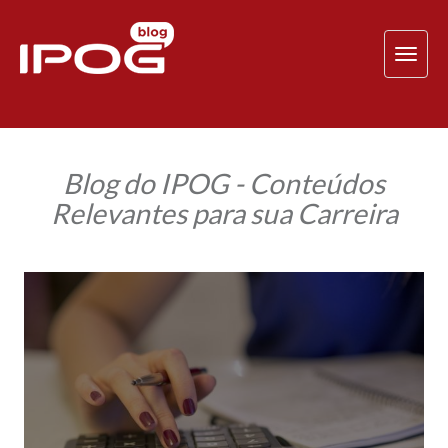
TOG
NAV
Blog do IPOG - Conteúdos
Relevantes para sua Carreira
Como
calcular
as
novas
alíquotas
do
Simples
Nacional
2018?
Aprenda
de
forma