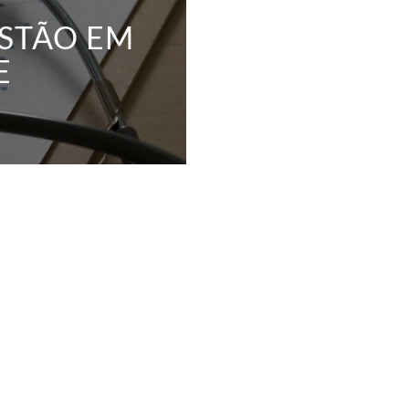
STÃO EM
E