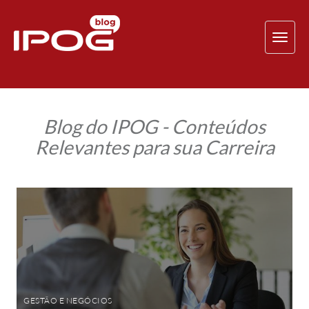
TOG
NAV
Blog do IPOG - Conteúdos
Relevantes para sua Carreira
Domine
essas
competências
de
negociação
e
conquiste
a
alta
performance
em
GESTÃO E NEGÓCIOS
vendas