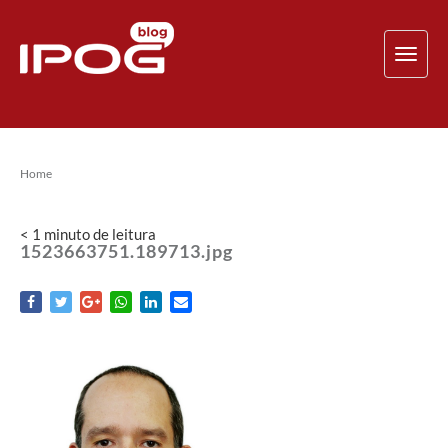
TOG
NAV
Home
< 1
minuto
de leitura
1523663751.189713.jpg