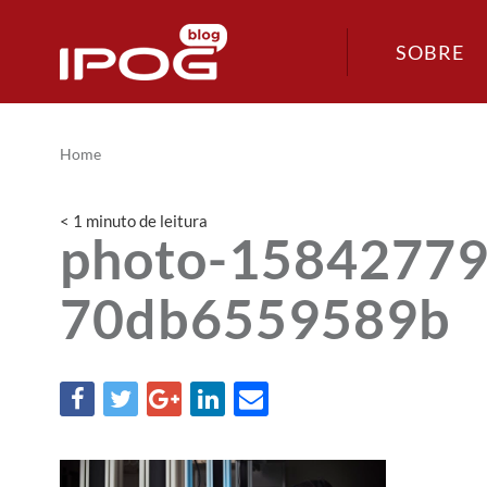
SOBRE
Home
< 1
minuto
de leitura
photo-1584277
70db6559589b