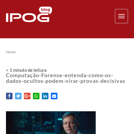
TOG
NAV
Home
< 1
minuto
de leitura
Computação-Forense-entenda-como-os-
dados-ocultos-podem-virar-provas-decisivas