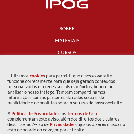
SOBRE
MATERIAIS
CURSOS
FALE CONOSCO
Utilizamos
cookies
para permitir que o nosso website
funcione corretamente para que seja gerado conteúdos
personalizados em redes sociais e anúncios, bem como
analisar o nosso tráfego. Também compartilhamos
informações com os parceiros de redes sociais, de
publicidade e de analítica sobre o seu uso do nosso website.
A
Política de Privacidade
e os
Termos de Uso
complementam este aviso, além dos direitos dos titulares
descritos no Aviso de
Privacidade
, cujos os dizeres o usuário
Copyright © 2016 IPOG - Todos os direitos reservados
está de acordo ao navegar por este site.
Política de privacidade
|
Termos de uso