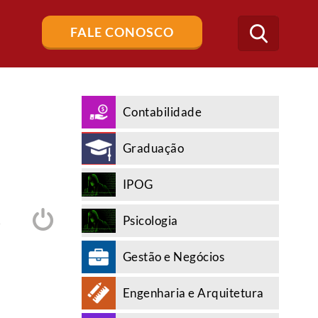
Buscar
FALE CONOSCO
no
blog
Contabilidade
Graduação
IPOG
Psicologia
A
Gestão e Negócios
Engenharia e Arquitetura