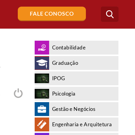
Buscar
FALE CONOSCO
no
blog
Contabilidade
Graduação
7
IPOG
Psicologia
A
Gestão e Negócios
Engenharia e Arquitetura