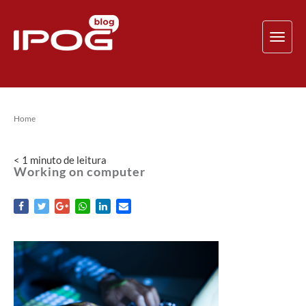
TOG
NAV
Home
< 1
minuto
de leitura
Working on computer