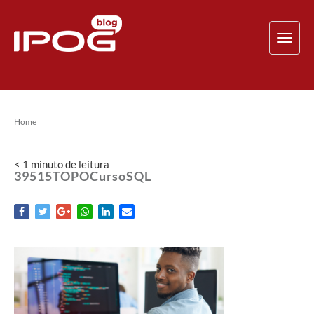
TOG
NAV
Home
< 1
minuto
de leitura
39515TOPOCursoSQL