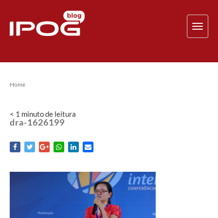
TOG
NAV
Home
< 1
minuto
de leitura
dra-1626199