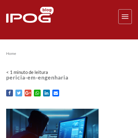
TOG
NAV
Home
< 1
minuto
de leitura
pericia-em-engenharia