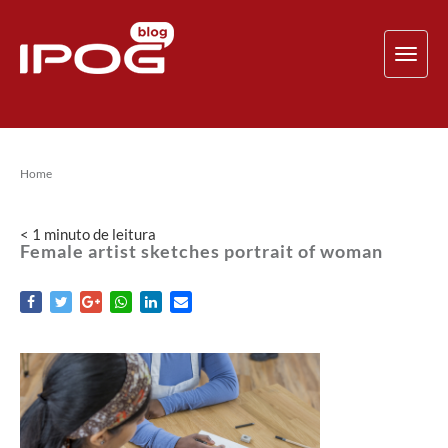
TOG
NAV
Home
< 1
minuto
de leitura
Female artist sketches portrait of woman