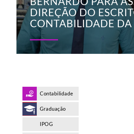
BERNARDO PARA AS
contabilidade
da
DIREÇÃO DO ESCRIT
família
CONTABILIDADE DA 
Contabilidade
Graduação
IPOG