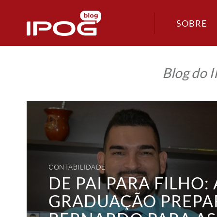
SOBRE
Blog do 
De
pai
para
filho:
a
pós-
graduação
preparou
Bernardo
CONTABILIDADE
para
assumir
DE PAI PARA FILHO: 
a
direção
GRADUAÇÃO PREPA
do
escritório
de