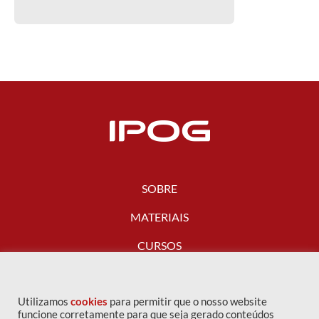
SOBRE
MATERIAIS
CURSOS
FALE CONOSCO
Utilizamos
cookies
para permitir que o nosso website
funcione corretamente para que seja gerado conteúdos