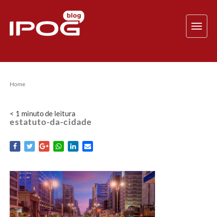
TOG
NAV
Home
< 1
minuto
de leitura
estatuto-da-cidade