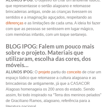
ALUNOS IPOG:
O objetivo foi criar um ambiente lúdico,
que representasse o sertão alagoano e retomasse
brincadeiras antigas, onde as crianças tivessem os
sentidos e a imaginação aguçados, respeitando as
diferenças
e as limitações de cada uma. A ideia foi fazer
com que as pessoas se sentissem em lugar mágico,
com memórias infantis, com um toque sertanejo.
BLOG IPOG:
Falem um pouco mais
sobre o projeto. Materiais que
utilizaram, escolha das cores, dos
móveis…
ALUNOS IPOG:
O
projeto
partiu do
conceito
de criar um
espaço lúdico que retomasse a cultura alagoana e as
brincadeiras de antigamente, já que a CASACOR
Alagoas homenageia os 200 anos do estado. Sendo
assim, foi todo inspirado na “Terra dos meninos pelados”
de Graciliano Ramos, alagoano, referência para a
literatura nacional.