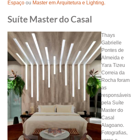
Espaço
ou
Master em Arquitetura e Lighting.
Suíte Master do Casal
Thays
Gabrielle
Pontes de
Almeida e
Yara Tizeu
Correia da
Rocha foram
as
responsáveis
pela Suíte
Master do
Casal
Alagoano.
Fotografias,