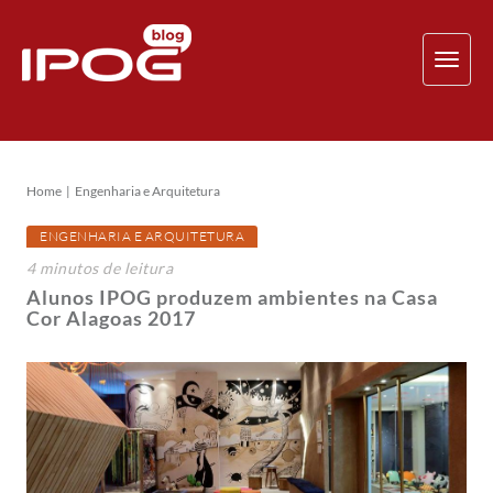
TOG
NAV
Home
Engenharia e Arquitetura
ENGENHARIA E ARQUITETURA
4
minutos
de leitura
Alunos IPOG produzem ambientes na Casa
Cor Alagoas 2017