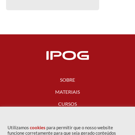
SOBRE
MATERIAIS
CURSOS
FALE CONOSCO
Utilizamos
cookies
para permitir que o nosso website
funcione corretamente para que seja gerado conteúdos