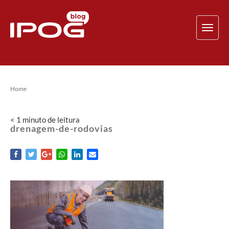
TOG
NAV
Home
< 1
minuto
de leitura
drenagem-de-rodovias