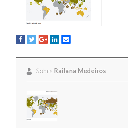
Sobre
Railana Medeiros