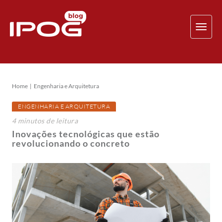
TOG
NAV
Home
Engenharia e Arquitetura
ENGENHARIA E ARQUITETURA
4
minutos
de leitura
Inovações tecnológicas que estão
revolucionando o concreto