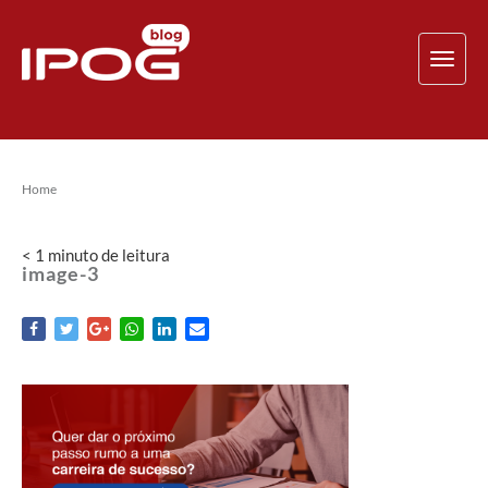
TOG
NAV
Home
< 1
minuto
de leitura
image-3