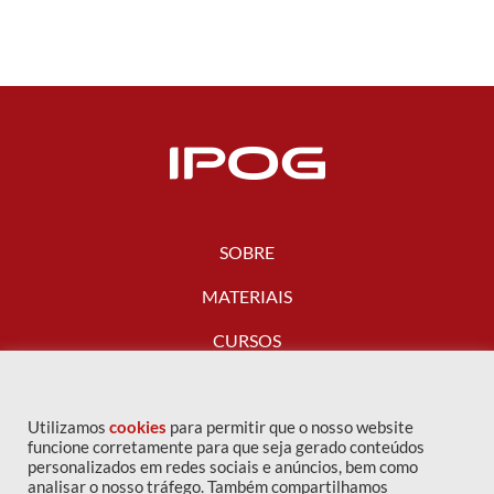
SOBRE
MATERIAIS
CURSOS
FALE CONOSCO
Utilizamos
cookies
para permitir que o nosso website
funcione corretamente para que seja gerado conteúdos
personalizados em redes sociais e anúncios, bem como
analisar o nosso tráfego. Também compartilhamos