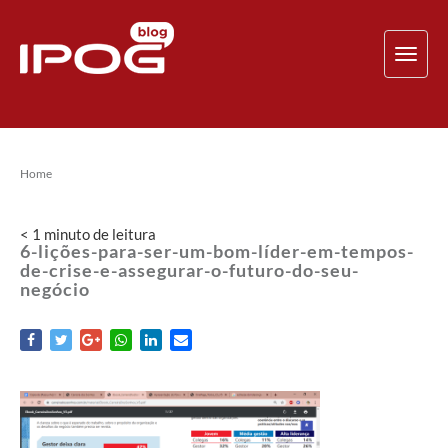
TOG
NAV
Home
< 1
minuto
de leitura
6-lições-para-ser-um-bom-líder-em-tempos-
de-crise-e-assegurar-o-futuro-do-seu-
negócio