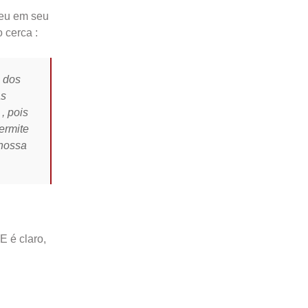
veu em seu
 cerca :
a dos
as
, pois
ermite
 nossa
E é claro,