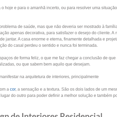
 o hoje e para o amanhã incerto, ou para resolver uma situação
problema de saúde, mas que não deveria ser mostrado à famíli
nação apenas decorativa, para satisfazer o desejo do cliente. A 
e jantar. A casa enorme e eterna, finamente detalhada e proje
ção do casal perdeu o sentido e nunca foi terminada.
spaços de forma feliz, o que me faz chegar a conclusão de que
 realizadas, ou que sabem bem aquilo que desejam.
manifestar na arquitetura de interiores, principalmente
 com a
cor
, a sensação e a textura. São os dois lados de um me
ugar do outro para poder definir a melhor solução e também p
gn de Interiores Residencial