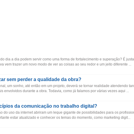
 do dia a dia podem servir como uma forma de fortalecimento e superação? É just
a vem trazer um novo modo de ver as coisas ao seu redor e um jeito diferente ...
r sem perder a qualidade da obra?
al, um sonho, até então em um projeto, deverá se tornar realidade atendendo tan
is envolvidos durante a obra. Todavia, como já falamos por várias vezes aqui ...
cípios da comunicação no trabalho digital?
 do uso da internet abriram um leque gigante de possibilidades para os profissio
tante estar atualizado e conhecer os temas do momento, como marketing digit...