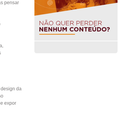
as pensar
e
a,
s
o design da
so
 e expor