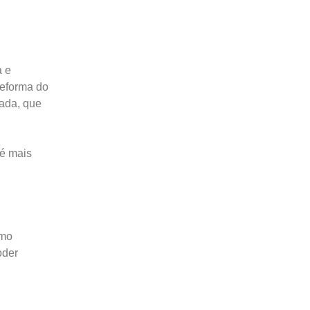
a e
reforma do
tada, que
 é mais
smo
oder