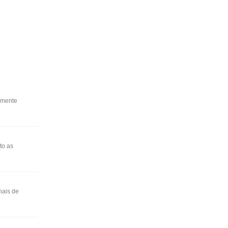
amente
to as
nais de