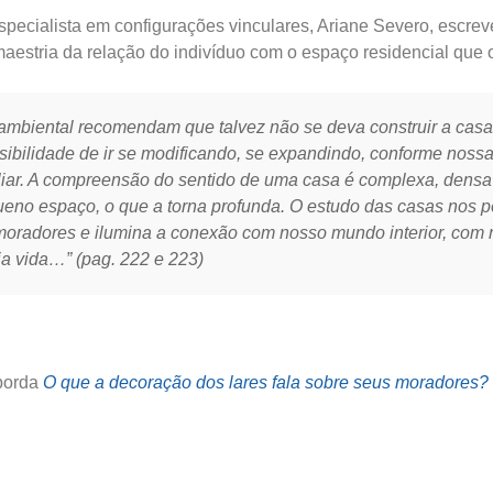
 especialista em configurações vinculares, Ariane Severo, escre
aestria da relação do indivíduo com o espaço residencial que o
a ambiental recomendam que talvez não se deva construir a cas
sibilidade de ir se modificando, se expandindo, conforme noss
liar. A compreensão do sentido de uma casa é complexa, densa 
ueno espaço, o que a torna profunda. O estudo das casas nos p
 moradores e ilumina a conexão com nosso mundo interior, com
ia vida…” (pag. 222 e 223)
aborda
O que a decoração dos lares fala sobre seus moradores?