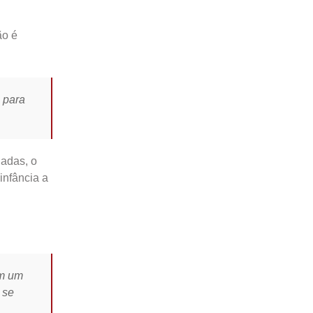
ão é
 para
iadas, o
infância a
Em um
 se