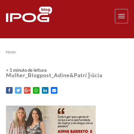
TOG
NAV
Home
< 1
minuto
de leitura
Mulher_Blogpost_Adine&Patri╠ücia