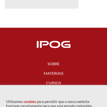
SOBRE
MATERIAIS
CURSOS
FALE CONOSCO
Utilizamos
cookies
para permitir que o nosso website
funcione corretamente para que seja gerado conteúdos