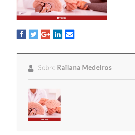
Sobre
Railana Medeiros