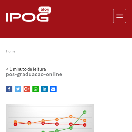
TOG
NAV
Home
< 1
minuto
de leitura
pos-graduacao-online