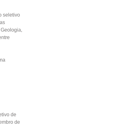
 seletivo
ias
 Geologia,
entre
uma
etivo de
zembro de