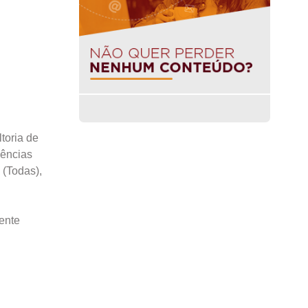
toria de
iências
 (Todas),
ente