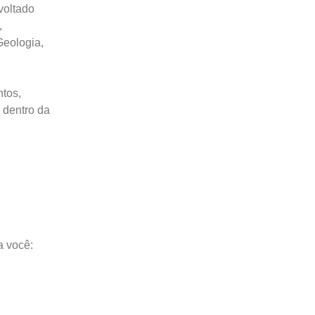
voltado
,
Geologia,
ntos,
 dentro da
a você: