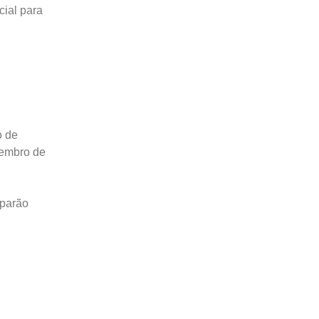
cial para
o de
zembro de
uparão