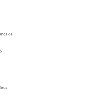
 anos de
no
áreas.