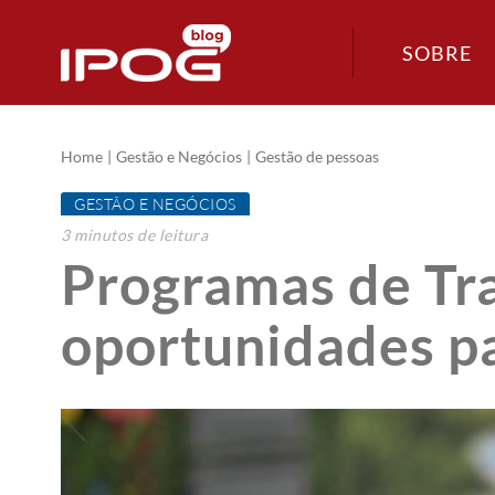
SOBRE
Home
Gestão e Negócios
Gestão de pessoas
GESTÃO E NEGÓCIOS
3
minutos
de leitura
Programas de Tra
oportunidades pa