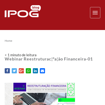
TOG
NAV
Home
< 1
minuto
de leitura
Webinar Reestruturac¦ºa¦âo Financeira-01