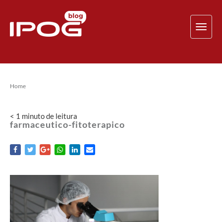
TOG
NAV
Home
< 1
minuto
de leitura
farmaceutico-fitoterapico