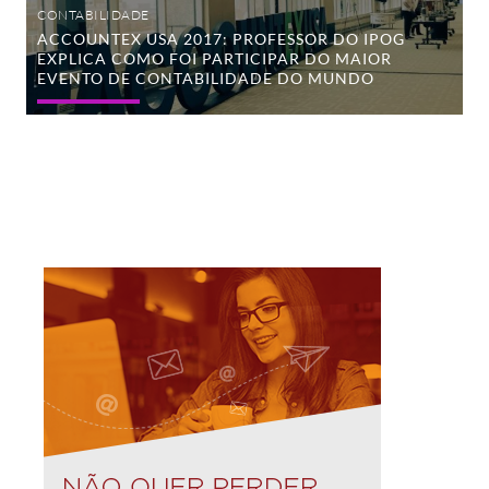
evento
CONTABILIDADE
de
ACCOUNTEX USA 2017: PROFESSOR DO IPOG
contabilidade
EXPLICA COMO FOI PARTICIPAR DO MAIOR
do
mundo
EVENTO DE CONTABILIDADE DO MUNDO