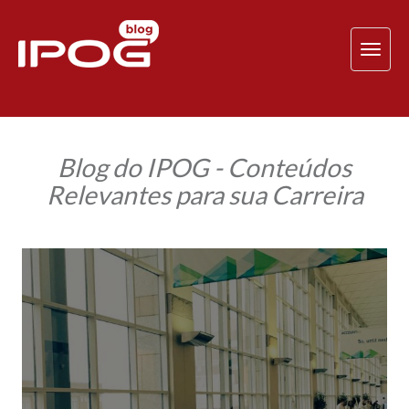
TOG
NAV
Blog do IPOG - Conteúdos
Relevantes para sua Carreira
Accountex
USA
2017:
Professor
do
IPOG
explica
como
foi
participar
do
maior