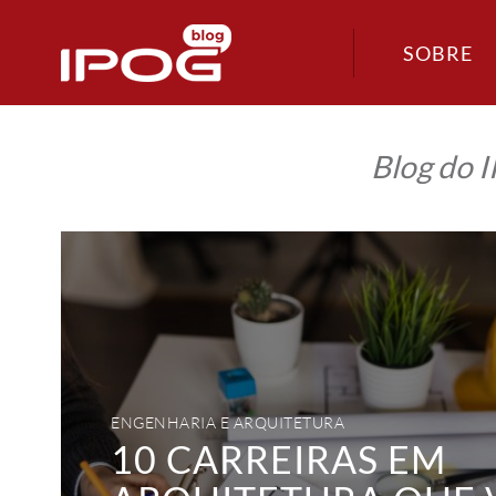
SOBRE
Blog do 
10
carreiras
em
Arquitetura
que
você
pode
seguir
depois
de
se
formar
ENGENHARIA E ARQUITETURA
10 CARREIRAS EM