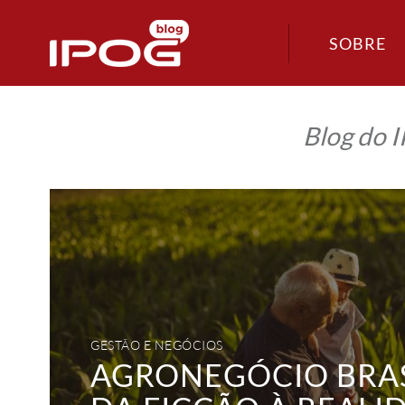
SOBRE
Blog do 
Agronegócio
Brasileiro
da
ficção
à
realidade:
um
exercício
de
respeito
à
terra
GESTÃO E NEGÓCIOS
AGRONEGÓCIO BRAS