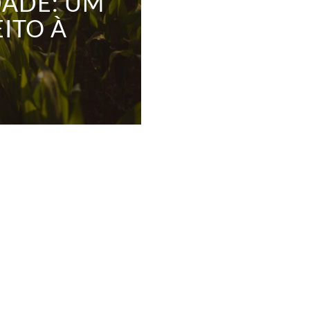
DADE: UM
EITO À