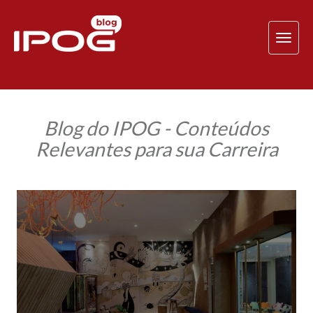
TOG
NAV
Blog do IPOG - Conteúdos
Relevantes para sua Carreira
Alunos
IPOG
produzem
ambientes
na
Casa
Cor
Alagoas
2017