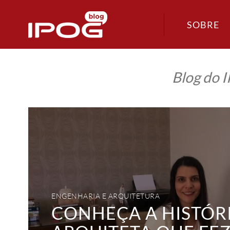
SOBRE
Blog do 
Conheça
a
história
da
arquiteta
que
fez
o
bom
atendimento
ao
cliente
ENGENHARIA E ARQUITETURA
ser
CONHEÇA A HISTÓR
seu
diferencial