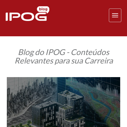
TOG
NAV
Blog do IPOG - Conteúdos
Relevantes para sua Carreira
Integração
entre
BIM
e
GIS
impulsiona
cidades
inteligentes
e
sustentáveis