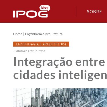
SOBRE
Home
Engenharia e Arquitetura
ENGENHARIA E ARQUITETURA
7
minutos
de leitura
Integração entre
cidades inteligen