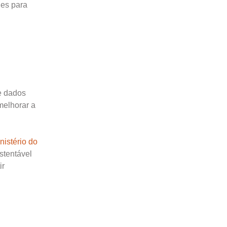
des para
e dados
melhorar a
nistério do
stentável
ir