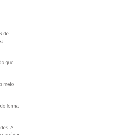
S de
ma
ão que
 o meio
 de forma
des. A
e cenários