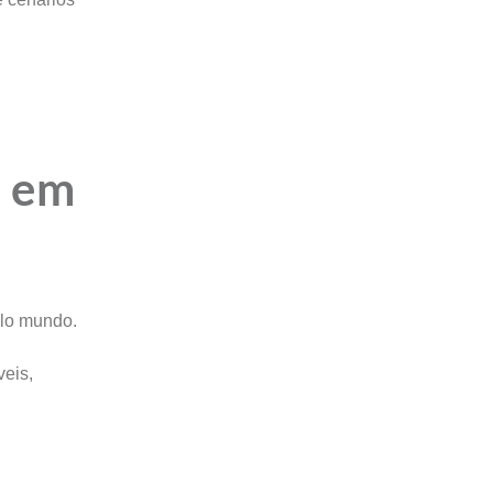
S em
elo mundo.
veis,