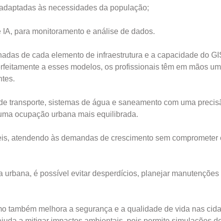
e adaptadas às necessidades da população;
 IA, para monitoramento e análise de dados.
adas de cada elemento de infraestrutura e a capacidade do GI
perfeitamente a esses modelos, os profissionais têm em mãos u
ntes.
 de transporte, sistemas de água e saneamento com uma precis
 uma ocupação urbana mais equilibrada.
veis, atendendo às demandas de crescimento sem comprometer
a urbana, é possível evitar desperdícios, planejar manutenções
mo também melhora a segurança e a qualidade de vida nas cida
juda a mitigar impactos ambientais, pois permite simulações d