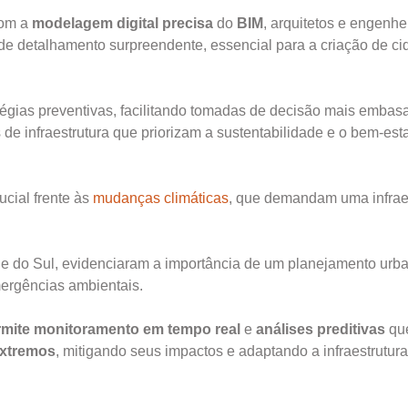
om a
modelagem digital precisa
do
BIM
, arquitetos e engenh
e detalhamento surpreendente, essencial para a criação de c
égias preventivas, facilitando tomadas de decisão mais embas
de infraestrutura que priorizam a sustentabilidade e o bem-est
ucial frente às
mudanças climáticas
, que demandam uma infrae
de do Sul, evidenciaram a importância de um planejamento urb
mergências ambientais.
rmite monitoramento em tempo real
e
análises preditivas
qu
extremos
, mitigando seus impactos e adaptando a infraestrutur