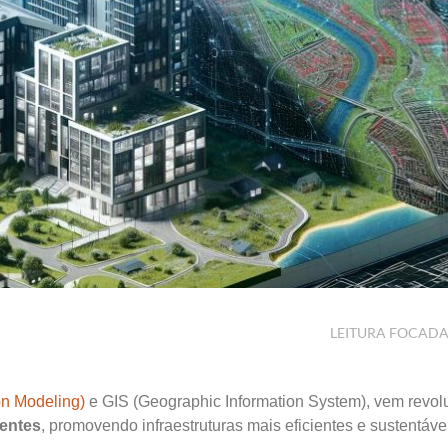
LEITURA FOCAD
on Modeling)
e GIS (Geographic Information System), vem revo
gentes
, promovendo infraestruturas mais eficientes e sustentáve