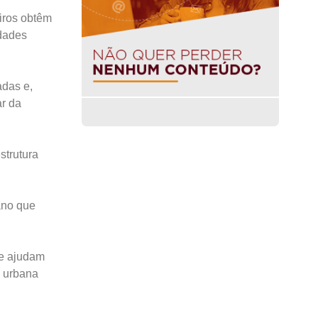
eiros obtêm
idades
adas e,
ar da
strutura
ano que
e ajudam
a urbana