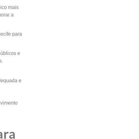
ico mais
horar a
ecife para
públicos e
s.
adequada e
lvimento
ara