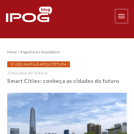
TOG
NAV
Home
Engenharia e Arquitetura
ENGENHARIA E ARQUITETURA
3
minutos
de leitura
Smart Cities: conheça as cidades do futuro