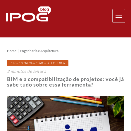
TOG
NAV
Home
Engenharia e Arquitetura
ENGENHARIA E ARQUITETURA
3
minutos
de leitura
BIM e a compatibilização de projetos: você já
sabe tudo sobre essa ferramenta?