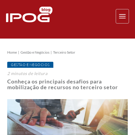
TOG
NAV
Home
Gestão e Negócios
Terceiro Setor
GESTÃO E NEGÓCIOS
2
minutos
de leitura
Conheça os principais desafios para
mobilização de recursos no terceiro setor