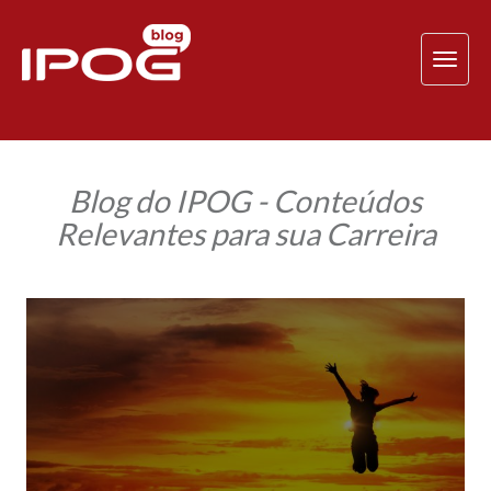
TOG
NAV
Blog do IPOG - Conteúdos
Relevantes para sua Carreira
O
que
é
Coaching
Logoterapêutico?