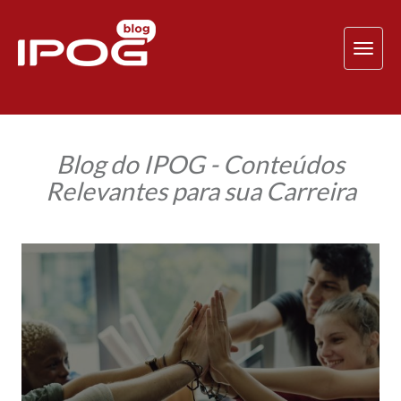
TOG
NAV
Blog do IPOG - Conteúdos
Relevantes para sua Carreira
Avaliação
de
desempenho
por
competências:
saiba
como
melhorar
sua
equipe