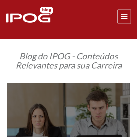
TOG
NAV
Blog do IPOG - Conteúdos
Relevantes para sua Carreira
Como
lidar
com
os
conflitos
do
meu
trabalho?