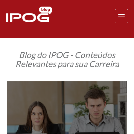
TOG
NAV
Blog do IPOG - Conteúdos
Relevantes para sua Carreira
Como
lidar
com
os
conflitos
do
meu
trabalho?